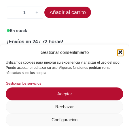
71,40€.
60,69€.
Termostato
Añadir al carrito
CAEM
375990
En stock
Rango
¡Envíos en 24 / 72 horas!
335°C
cantidad
Gestionar consentimiento
Consultar en WhatsApp
Utilizamos cookies para mejorar su experiencia y analizar el uso del sitio.
Puede aceptar o rechazar su uso. Algunas funciones podrían verse
afectadas si no las acepta.
GARANTÍA DE SEGURIDAD EN EL PAGO
Gestionar los servicios
Aceptar
Rechazar
Configuración
SKU:
375990