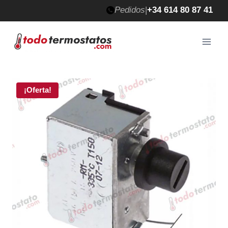
Saltar
Pedidos
|
+34 614 80 87 41
al
contenido
¡Oferta!