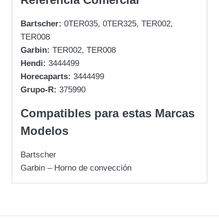
Bartscher:
0TER035, 0TER325, TER002,
TER008
Garbin:
TER002, TER008
Hendi:
3444499
Horecaparts:
3444499
Grupo-R:
375990
Compatibles para estas Marcas
Modelos
Bartscher
Garbin – Horno de convección