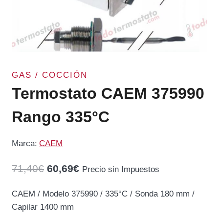
GAS / COCCIÓN
Termostato CAEM 375990
Rango 335°C
Marca:
CAEM
El
El
71,40
€
60,69
€
Precio sin Impuestos
precio
precio
CAEM / Modelo 375990 / 335°C / Sonda 180 mm /
original
actual
Capilar 1400 mm
era:
es: