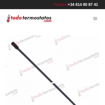
Saltar
Pedidos
|
+34 614 80 87 41
al
contenido