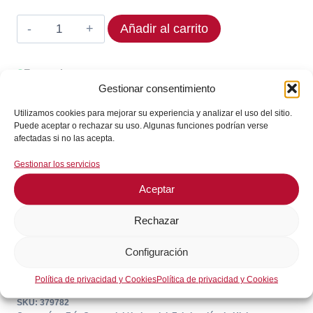
Sonda
Añadir al carrito
EVCO
379782
En stock
Rango
Gestionar consentimiento
¡Envíos en 24 / 72 horas!
-40
Utilizamos cookies para mejorar su experiencia y analizar el uso del sitio.
a
Puede aceptar o rechazar su uso. Algunas funciones podrían verse
+110°C
afectadas si no las acepta.
Consultar en WhatsApp
cantidad
Gestionar los servicios
Aceptar
GARANTÍA DE SEGURIDAD EN EL PAGO
Rechazar
Configuración
Política de privacidad y Cookies
Política de privacidad y Cookies
SKU:
379782