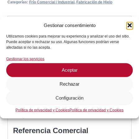
Categorías:
Frío Comercial / Industrial
,
Fabricación de Hielo
Descripción
Gestionar consentimiento
Utilizamos cookies para mejorar su experiencia y analizar el uso del sitio.
Descripción
Puede aceptar o rechazar su uso. Algunas funciones podrían verse
afectadas si no las acepta.
Tipo De Sonda: NTC 10kOhm
Gestionar los servicios
Cable: PVC
Aceptar
Temperatura De Sonda: -20 a +80 °C
Bulbo: ø7×24.5 mm
Rechazar
Longitud De Cable: 1.5 m
Configuración
Empalme: De dos hilos
Versión: Sin racor
Política de privacidad y Cookies
Política de privacidad y Cookies
Temperatura De Cable: -10 a +100 °C
Referencia Comercial