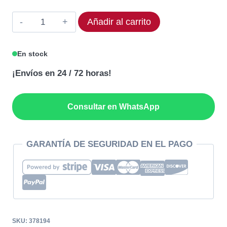
Sonda
Añadir al carrito
EVCO
378194
En stock
Rango
¡Envíos en 24 / 72 horas!
-10
a
100
Consultar en WhatsApp
°C
cantidad
GARANTÍA DE SEGURIDAD EN EL PAGO
SKU:
378194