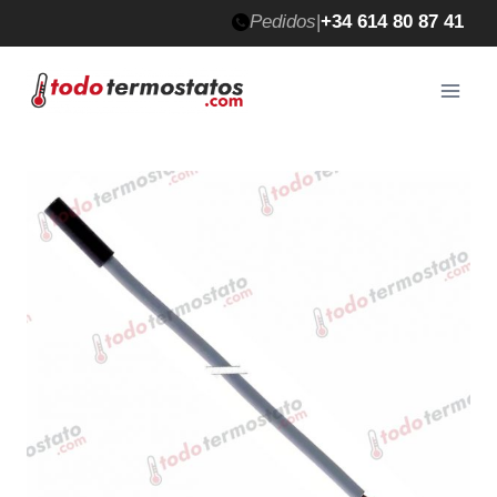
Saltar
Pedidos
|
+34 614 80 87 41
al
contenido