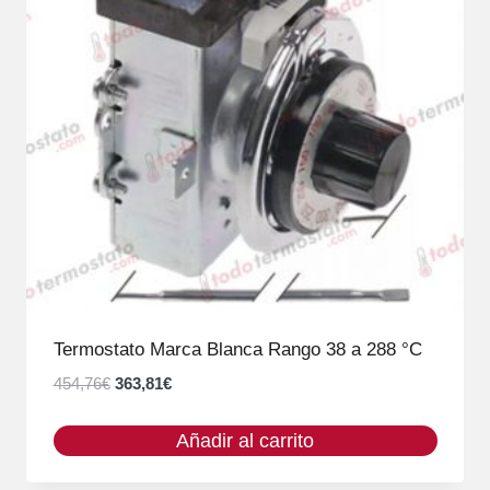
Termostato Marca Blanca Rango 38 a 288 °C
El
El
454,76
€
363,81
€
precio
precio
original
actual
Añadir al carrito
era:
es:
454,76€.
363,81€.