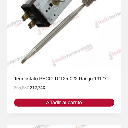
Termostato PECO TC125-022 Rango 191 °C
El
El
265,93
€
212,74
€
precio
precio
original
actual
Añadir al carrito
era:
es:
265,93€.
212,74€.