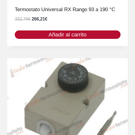
Termostato Universal RX Rango 93 a 190 °C
El
El
332,76
€
266,21
€
precio
precio
original
actual
Añadir al carrito
era:
es:
332,76€.
266,21€.