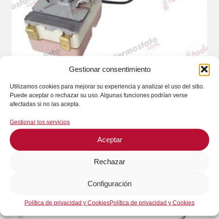
Gestionar consentimiento
Utilizamos cookies para mejorar su experiencia y analizar el uso del sitio.
Puede aceptar o rechazar su uso. Algunas funciones podrían verse
Termostato MARCA BLANCA Rango 60 a 205
afectadas si no las acepta.
°C
Gestionar los servicios
13,04
€
Aceptar
Añadir al carrito
Rechazar
Configuración
Política de privacidad y Cookies
Política de privacidad y Cookies