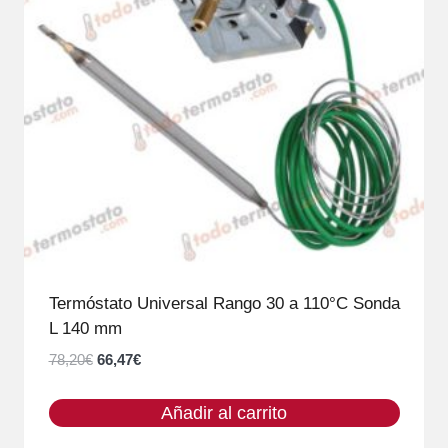
Termóstato Universal Rango 30 a 110°C Sonda
L 140 mm
El
El
78,20
€
66,47
€
precio
precio
original
actual
Añadir al carrito
era:
es: