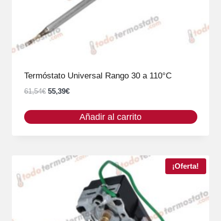
Termóstato Universal Rango 30 a 110°C
El
El
61,54
€
55,39
€
precio
precio
original
actual
Añadir al carrito
era:
es:
61,54€.
55,39€.
¡Oferta!