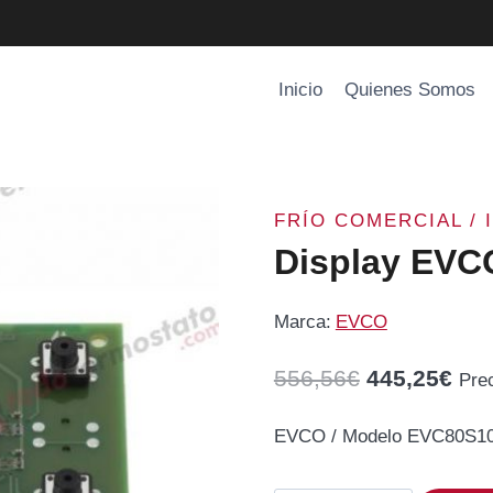
Inicio
Quienes Somos
FRÍO COMERCIAL / 
Display EV
Marca:
EVCO
El
El
556,56
€
445,25
€
Pre
precio
pre
EVCO / Modelo EVC80S1
original
act
era:
es: