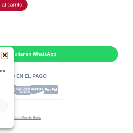
 al carrito
,25€.
Consultar en WhatsApp
ar o
RIDAD EN EL PAGO
rial
,
Fabricación de Hielo