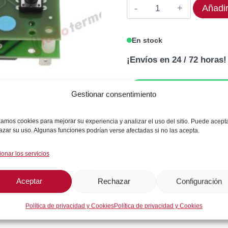
Display
Añadir
556,56€.
445
EVCO
EVC80S10P7XXX01
En stock
cantidad
¡Envíos en 24 / 72 horas!
Gestionar consentimiento
izamos cookies para mejorar su experiencia y analizar el uso del sitio. Puede acept
GARANTÍA DE SEGU
azar su uso. Algunas funciones podrían verse afectadas si no las acepta.
ionar los servicios
Aceptar
Rechazar
Configuración
SKU:
EVC80S10P7XXX01
Categorías:
Frío Comercial / Indust
Política de privacidad y Cookies
Política de privacidad y Cookies