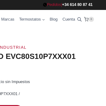
Pedidos
|
+34 614 80 87 41
Marcas
Termostatos
Blog
Cuenta
0
INDUSTRIAL
CO EVC80S10P7XXX01
cio sin Impuestos
cio
0P7XXX01 /
ual