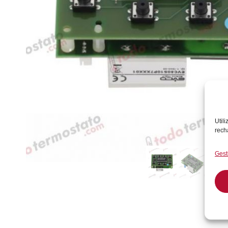
Util
rech
Gest