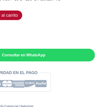
ual
 al carrito
,78€.
Consultar en WhatsApp
RIDAD EN EL PAGO
río Comercial / Industrial