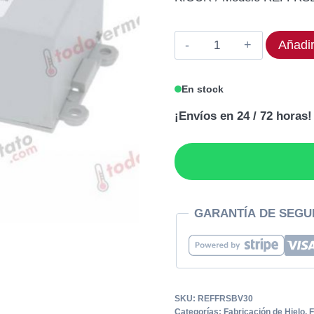
original
act
era:
es:
Controlador
Añadir
157,22€.
125
KIOUR
REF-
En stock
FR-
¡Envíos en 24 / 72 horas!
SB
V3.0
Rango
-50
a
+100°C
GARANTÍA DE SEGU
cantidad
SKU:
REFFRSBV30
Categorías:
Fabricación de Hielo
,
F