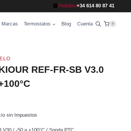
Pedidos
|
+34 614 80 87 41
Marcas
Termostatos
Blog
Cuenta
0
IELO
 KIOUR REF-FR-SB V3.0
 +100°C
cio sin Impuestos
cio
V30 / -50 a +100°C / Sonda PTC