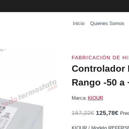
Inicio
Quienes Somos
FABRICACIÓN DE H
Controlador
Rango -50 a
Marca:
KIOUR
El
El
157,22
€
125,78
€
Pre
precio
pre
KIOUR / Modelo REFFRSB 