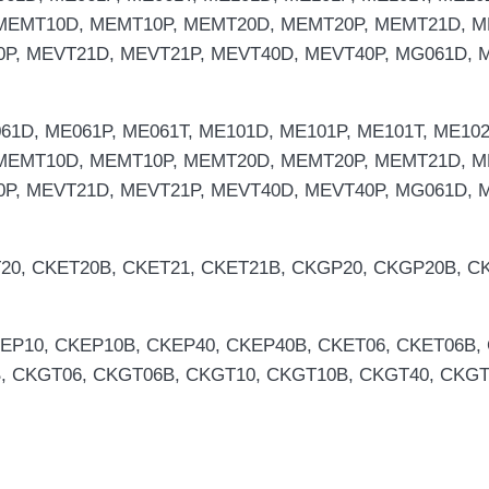
 MEMT10D, MEMT10P, MEMT20D, MEMT20P, MEMT21D, M
P, MEVT21D, MEVT21P, MEVT40D, MEVT40P, MG061D, M
61D, ME061P, ME061T, ME101D, ME101P, ME101T, ME102
 MEMT10D, MEMT10P, MEMT20D, MEMT20P, MEMT21D, M
P, MEVT21D, MEVT21P, MEVT40D, MEVT40P, MG061D, M
T20, CKET20B, CKET21, CKET21B, CKGP20, CKGP20B, 
 CKEP10, CKEP10B, CKEP40, CKEP40B, CKET06, CKET06B
, CKGT06, CKGT06B, CKGT10, CKGT10B, CKGT40, CKG