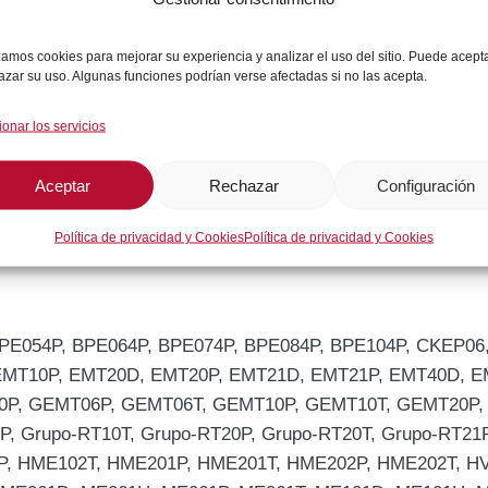
odelos
izamos cookies para mejorar su experiencia y analizar el uso del sitio. Puede acept
azar su uso. Algunas funciones podrían verse afectadas si no las acepta.
ionar los servicios
Aceptar
Rechazar
Configuración
Política de privacidad y Cookies
Política de privacidad y Cookies
P, BPE054P, BPE064P, BPE074P, BPE084P, BPE104P, CKEP
MT10P, EMT20D, EMT20P, EMT21D, EMT21P, EMT40D, EM
40P, GEMT06P, GEMT06T, GEMT10P, GEMT10T, GEMT20P
, Grupo-RT10T, Grupo-RT20P, Grupo-RT20T, Grupo-RT21P
, HME102T, HME201P, HME201T, HME202P, HME202T, HV