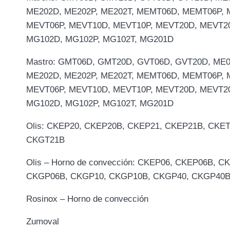
ME202D, ME202P, ME202T, MEMT06D, MEMT06P,
MEVT06P, MEVT10D, MEVT10P, MEVT20D, MEVT20
MG102D, MG102P, MG102T, MG201D
Mastro: GMT06D, GMT20D, GVT06D, GVT20D, ME0
ME202D, ME202P, ME202T, MEMT06D, MEMT06P,
MEVT06P, MEVT10D, MEVT10P, MEVT20D, MEVT20
MG102D, MG102P, MG102T, MG201D
Olis: CKEP20, CKEP20B, CKEP21, CKEP21B, CKE
CKGT21B
Olis – Horno de convección: CKEP06, CKEP06B,
CKGP06B, CKGP10, CKGP10B, CKGP40, CKGP40B
Rosinox – Horno de convección
Zumoval