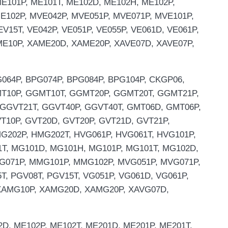
ME101P, ME101T, ME102D, ME102H, ME102P,
E102P, MVE042P, MVE051P, MVE071P, MVE101P,
EV15T, VE042P, VE051P, VE055P, VE061D, VE061P,
AME10P, XAME20D, XAME20P, XAVE07D, XAVE07P,
PG064P, BPG074P, BPG084P, BPG104P, CKGP06,
MT10P, GGMT10T, GGMT20P, GGMT20T, GGMT21P,
 GGVT21T, GGVT40P, GGVT40T, GMT06D, GMT06P,
10P, GVT20D, GVT20P, GVT21D, GVT21P,
G202P, HMG202T, HVG061P, HVG061T, HVG101P,
1T, MG101D, MG101H, MG101P, MG101T, MG102D,
G071P, MMG101P, MMG102P, MVG051P, MVG071P,
T, PGV08T, PGV15T, VG051P, VG061D, VG061P,
 XAMG10P, XAMG20D, XAMG20P, XAVG07D,
D, ME102P, ME102T, ME201D, ME201P, ME201T,