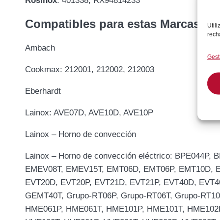
Rosinox
: 401338, RX94814233
Compatibles para estas Marcas M
Util
rech
Ambach
Gest
Cookmax: 212001, 212002, 212003
Eberhardt
Lainox: AVE07D, AVE10D, AVE10P
Lainox – Horno de convección
Lainox – Horno de convección eléctrico: BPE044
EMEV08T, EMEV15T, EMT06D, EMT06P, EMT10D, E
EVT20D, EVT20P, EVT21D, EVT21P, EVT40D, EVT
GEMT40T, Grupo-RT06P, Grupo-RT06T, Grupo-RT10P
HME061P, HME061T, HME101P, HME101T, HME102P