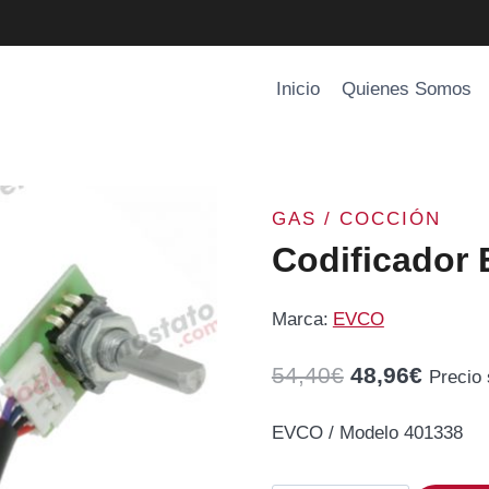
Inicio
Quienes Somos
GAS / COCCIÓN
Codificador
Marca:
EVCO
El
El
54,40
€
48,96
€
Precio
precio
precio
EVCO / Modelo 401338
original
actual
era:
es: