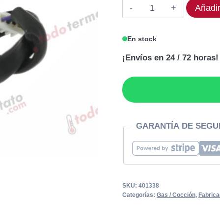
Codificador
Añadir
54,40€.
48,96€
EVCO
401338
En stock
cantidad
¡Envíos en 24 / 72 horas!
GARANTÍA DE SEGU
SKU:
401338
Categorías:
Gas / Cocción
,
Fabrica