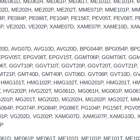
 ME061D, ME061H, ME061P, ME061T, ME101D, ME101H, 
02D, ME202H, ME202P, ME202T, MME071P, MME101P, MM
P, PE084P, PE086T, PE104P, PE156T, PEV05T, PEV08T, P
01P, VE202D, VE202P, XAME07D, XAME07P, XAME10D, X
MG20D, AVG07D, AVG10D, AVG20D, BPG044P, BPG054P, B
 EPGV05T, EPGV08T, EPGV15T, GGMT06P, GGMT06T, GG
T, GGVT10P, GGVT10T, GGVT20P, GGVT20T, GGVT21P,
T21P, GMT40D, GMT40P, GVT06D, GVT06P, GVT10D, GVT
 HMG101T, HMG102P, HMG102T, HMG201P, HMG201T, HM
, HVG202P, HVG202T, MG061D, MG061H, MG061P, MG06
201P, MG201T, MG202D, MG202H, MG202P, MG202T, MM
064P, PG074P, PG084P, PG086T, PG104P, PG156T, PGV05
201P, VG202D, VG202P, XAMG07D, XAMG07P, XAMG10D,
0P
61D, ME061P, ME061T, ME101D, ME101P, ME101T, ME102