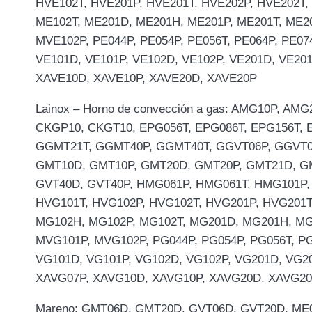
HVE102T, HVE201P, HVE201T, HVE202P, HVE202T,
ME102T, ME201D, ME201H, ME201P, ME201T, ME2
MVE102P, PE044P, PE054P, PE056T, PE064P, PE074
VE101D, VE101P, VE102D, VE102P, VE201D, VE2
XAVE10D, XAVE10P, XAVE20D, XAVE20P
Lainox – Horno de convección a gas: AMG10P, A
CKGP10, CKGT10, EPG056T, EPG086T, EPG156T,
GGMT21T, GGMT40P, GGMT40T, GGVT06P, GGVT06
GMT10D, GMT10P, GMT20D, GMT20P, GMT21D, GM
GVT40D, GVT40P, HMG061P, HMG061T, HMG101P,
HVG101T, HVG102P, HVG102T, HVG201P, HVG201T
MG102H, MG102P, MG102T, MG201D, MG201H, MG
MVG101P, MVG102P, PG044P, PG054P, PG056T, PG
VG101D, VG101P, VG102D, VG102P, VG201D, VG
XAVG07P, XAVG10D, XAVG10P, XAVG20D, XAVG2
Mareno: GMT06D, GMT20D, GVT06D, GVT20D, ME0