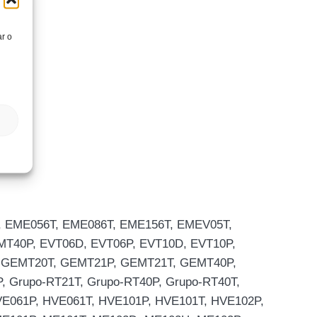
ar o
06, EME056T, EME086T, EME156T, EMEV05T,
T40P, EVT06D, EVT06P, EVT10D, EVT10P,
, GEMT20T, GEMT21P, GEMT21T, GEMT40P,
, Grupo-RT21T, Grupo-RT40P, Grupo-RT40T,
E061P, HVE061T, HVE101P, HVE101T, HVE102P,