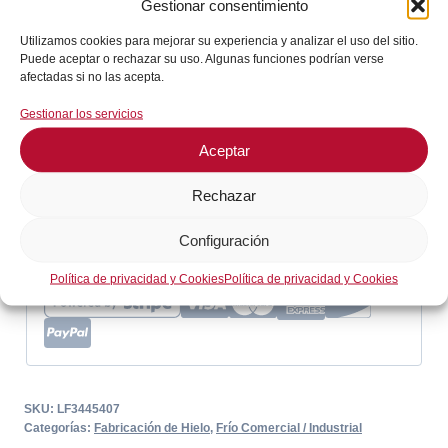
Gestionar consentimiento
Adaptador
Añadir al carrito
EVCO
Utilizamos cookies para mejorar su experiencia y analizar el uso del sitio.
Puede aceptar o rechazar su uso. Algunas funciones podrían verse
LF3445407
afectadas si no las acepta.
En stock
cantidad
Gestionar los servicios
¡Envíos en 24 / 72 horas!
Aceptar
Consultar en WhatsApp
Rechazar
Configuración
GARANTÍA DE SEGURIDAD EN EL PAGO
Política de privacidad y Cookies
Política de privacidad y Cookies
SKU:
LF3445407
Categorías:
Fabricación de Hielo
,
Frío Comercial / Industrial