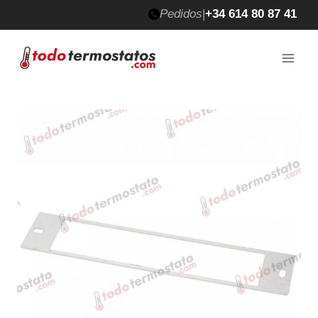
Saltar
Pedidos
|
+34 614 80 87 41
al
contenido